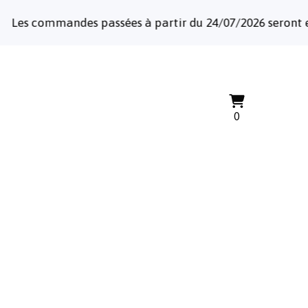
sées à partir du 24/07/2026 seront expédiées à partir du
Voir
0
0
le
articles
panier