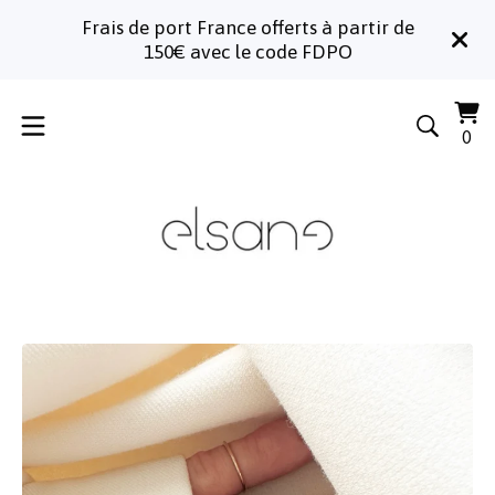
Frais de port France offerts à partir de
150€ avec le code FDPO
Voi
0
0
le
art
pa