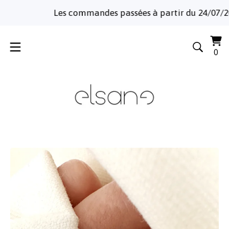
Les commandes passées à partir du 24/07/2026 
Voi
0
0
le
art
pa